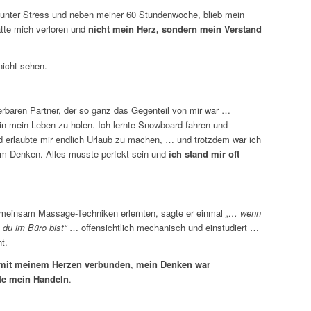
ig unter Stress und neben meiner 60 Stundenwoche, blieb mein
atte mich verloren und
nicht mein Herz, sondern mein Verstand
nicht sehen.
rbaren Partner, der so ganz das Gegenteil von mir war …
 in mein Leben zu holen. Ich lernte Snowboard fahren und
 erlaubte mir endlich Urlaub zu machen, … und trotzdem war ich
nd im Denken. Alles musste perfekt sein und
ich stand mir oft
gemeinsam Massage-Techniken erlernten, sagte er einmal
„… wenn
 du im Büro bist“
… offensichtlich mechanisch und einstudiert …
t.
 mit meinem Herzen verbunden
,
mein Denken war
te mein Handeln
.