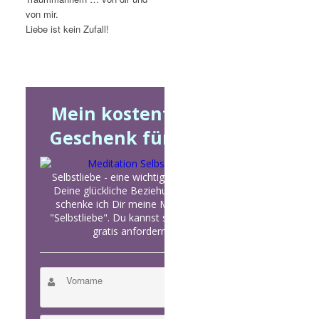
von mir.
Liebe ist kein Zufall!
Mein kostenfreies
Geschenk für Dich
Selbstliebe - eine wichtige Zutat für
Deine glückliche Beziehung. Heute
schenke ich Dir meine Meditation
"Selbstliebe". Du kannst sie Dir jetzt
gratis anfordern