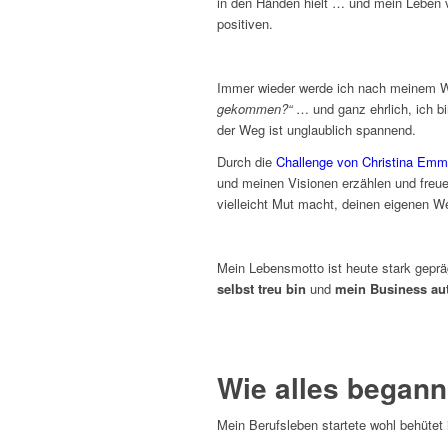
in den Händen hielt … und mein Leben v
positiven.
Immer wieder werde ich nach meinem 
gekommen?“
… und ganz ehrlich, ich b
der Weg ist unglaublich spannend.
Durch die
Challenge von Christina Emm
und meinen Visionen erzählen und freue
vielleicht Mut macht, deinen eigenen W
Mein Lebensmotto ist heute stark gepr
selbst treu bin
und
mein Business aut
Wie alles began
Mein Berufsleben startete wohl behütet 