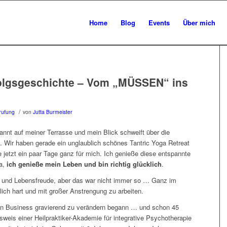
Home
Blog
Events
Über mich
folgsgeschichte – Vom „MÜSSEN“ ins
/
rufung
von
Jutta Burmeister
pannt auf meiner Terrasse und mein Blick schweift über die
e. Wir haben gerade ein unglaublich schönes Tantric Yoga Retreat
 jetzt ein paar Tage ganz für mich. Ich genieße diese entspannte
Ja,
ich genieße mein Leben und bin richtig glücklich
.
s und Lebensfreude, aber das war nicht immer so … Ganz im
klich hart und mit großer Anstrengung zu arbeiten.
mein Business gravierend zu verändern begann … und schon 45
sweis einer Heilpraktiker-Akademie für integrative Psychotherapie