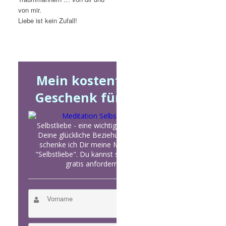
von mir.
Liebe ist kein Zufall!
Mein kostenfreies
Geschenk für Dich
Selbstliebe - eine wichtige Zutat für
Deine glückliche Beziehung. Heute
schenke ich Dir meine Meditation
"Selbstliebe". Du kannst sie Dir jetzt
gratis anfordern